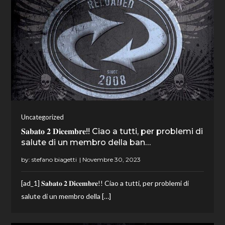
Uncategorized
𝐒𝐚𝐛𝐚𝐭𝐨 𝟐 𝐃𝐢𝐜𝐞𝐦𝐛𝐫𝐞!! Ciao a tutti, per problemi di
salute di un membro della ban…
by:
stefano biagetti
[ad_1] 𝐒𝐚𝐛𝐚𝐭𝐨 𝟐 𝐃𝐢𝐜𝐞𝐦𝐛𝐫𝐞!! Ciao a tutti, per problemi di
salute di un membro della […]