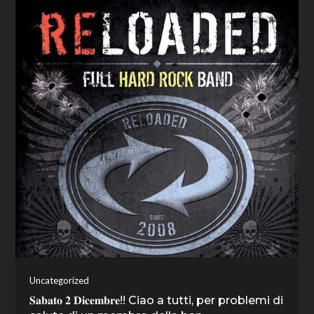
Uncategorized
𝐒𝐚𝐛𝐚𝐭𝐨 𝟐 𝐃𝐢𝐜𝐞𝐦𝐛𝐫𝐞!! Ciao a tutti, per problemi di