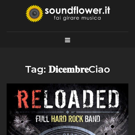
Skip
to
content
Soundflower.it
Fai Girare Musica
Tag:
𝐃𝐢𝐜𝐞𝐦𝐛𝐫𝐞Ciao