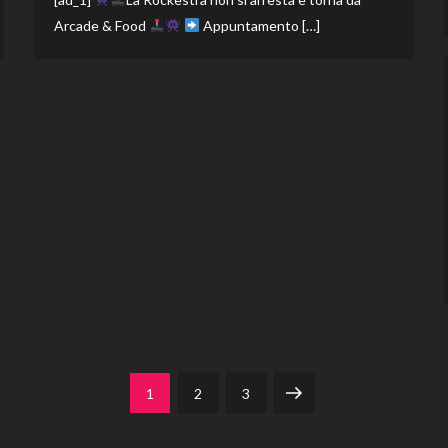
Arcade & Food
Appuntamento […]
Page
Page
Page
Next
1
2
3
page