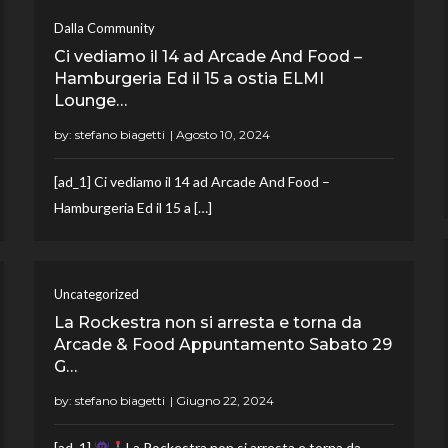
Dalla Community
Ci vediamo il 14 ad Arcade And Food –
Hamburgeria Ed il 15 a ostia ELMI
Lounge…
by:
stefano biagetti
[ad_1] Ci vediamo il 14 ad Arcade And Food –
Hamburgeria Ed il 15 a […]
Uncategorized
La Rockestra non si arresta e torna da
Arcade & Food Appuntamento Sabato 29
G…
by:
stefano biagetti
[ad_1]
La Rockestra non si arresta e torna da