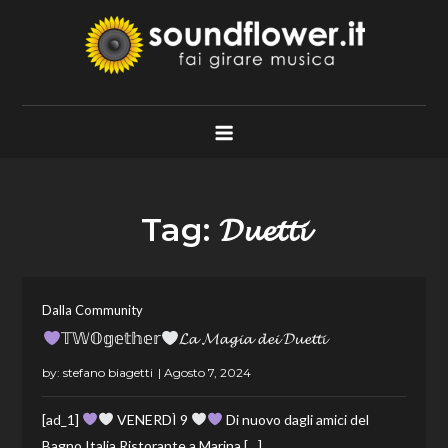
Skip
to
content
Soundflower.it
Fai Girare Musica
Tag:
𝓓𝓾𝓮𝓽𝓽𝓲
Dalla Community
𝕋𝕎𝕆𝕘𝕖𝕥𝕙𝕖𝕣
𝓛𝓪 𝓜𝓪𝓰𝓲𝓪 𝓭𝓮𝓲 𝓓𝓾𝓮𝓽𝓽𝓲
by:
stefano biagetti
[ad_1]
VENERDÌ 9
Di nuovo dagli amici del
Bagno Italia Ristorante a Marina […]