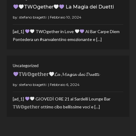
TWOgether
La Magia dei Duetti
by:
stefano biagetti
[ad_1]
TWOgether in Love
Al Bar Carpe Diem
Pontedera un #sanvalentino emozionante e […]
Uncategorized
𝕋𝕎𝕆𝕘𝕖𝕥𝕙𝕖𝕣
𝓛𝓪 𝓜𝓪𝓰𝓲𝓪 𝓭𝓮𝓲 𝓓𝓾𝓮𝓽𝓽𝓲
by:
stefano biagetti
[ad_1]
GIOVEDÌ ORE 21 al Sardelli Lounge Bar
𝕋𝕎𝕆𝕘𝕖𝕥𝕙𝕖𝕣 ottimo cibo bellissime voci e […]