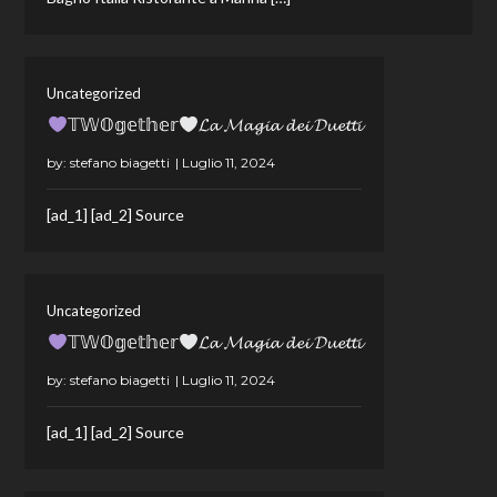
Uncategorized
𝕋𝕎𝕆𝕘𝕖𝕥𝕙𝕖𝕣
𝓛𝓪 𝓜𝓪𝓰𝓲𝓪 𝓭𝓮𝓲 𝓓𝓾𝓮𝓽𝓽𝓲
by:
stefano biagetti
[ad_1] [ad_2] Source
Uncategorized
𝕋𝕎𝕆𝕘𝕖𝕥𝕙𝕖𝕣
𝓛𝓪 𝓜𝓪𝓰𝓲𝓪 𝓭𝓮𝓲 𝓓𝓾𝓮𝓽𝓽𝓲
by:
stefano biagetti
[ad_1] [ad_2] Source