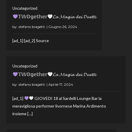
Uncategorized
𝕋𝕎𝕆𝕘𝕖𝕥𝕙𝕖𝕣
𝓛𝓪 𝓜𝓪𝓰𝓲𝓪 𝓭𝓮𝓲 𝓓𝓾𝓮𝓽𝓽𝓲
by:
stefano biagetti
[ad_1] [ad_2] Source
Uncategorized
𝕋𝕎𝕆𝕘𝕖𝕥𝕙𝕖𝕣
𝓛𝓪 𝓜𝓪𝓰𝓲𝓪 𝓭𝓮𝓲 𝓓𝓾𝓮𝓽𝓽𝓲
by:
stefano biagetti
[ad_1]
GIOVEDI 18 al Sardelli Lounge Bar la
meravigliosa performer livornese Marina Ardimento
insieme […]