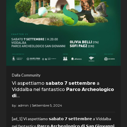
Dalla Community
Vi aspettiamo 𝘀𝗮𝗯𝗮𝘁𝗼 𝟳 𝘀𝗲𝘁𝘁𝗲𝗺𝗯𝗿𝗲 a
Viddalba nel fantastico 𝗣𝗮𝗿𝗰𝗼 𝗔𝗿𝗰𝗵𝗲𝗼𝗹𝗼𝗴𝗶𝗰𝗼
𝗱𝗶…
by:
admin
[ad_1] Vi aspettiamo 𝘀𝗮𝗯𝗮𝘁𝗼 𝟳 𝘀𝗲𝘁𝘁𝗲𝗺𝗯𝗿𝗲 a Viddalba
nel fantastico 𝗣𝗮𝗿𝗰𝗼 𝗔𝗿𝗰𝗵𝗲𝗼𝗹𝗼𝗴𝗶𝗰𝗼 𝗱𝗶 𝗦𝗮𝗻 𝗚𝗶𝗼𝘃𝗮𝗻𝗻𝗶