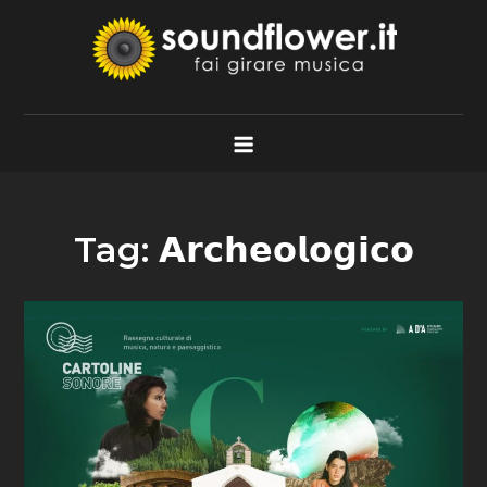
Skip
to
content
Soundflower.it
Fai Girare Musica
Tag:
𝗔𝗿𝗰𝗵𝗲𝗼𝗹𝗼𝗴𝗶𝗰𝗼