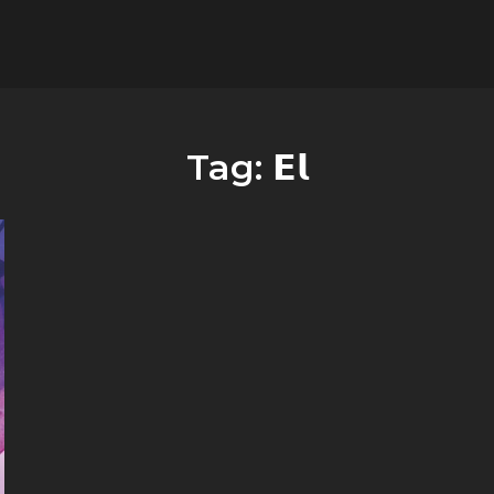
flower.it
Musica
Tag:
𝗘𝗹