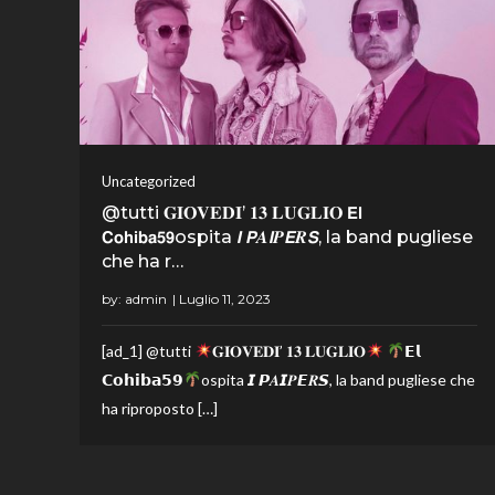
Uncategorized
@tutti 𝐆𝐈𝐎𝐕𝐄𝐃𝐈’ 𝟏𝟑 𝐋𝐔𝐆𝐋𝐈𝐎 𝗘𝗹
𝗖𝗼𝗵𝗶𝗯𝗮𝟱𝟵ospita 𝙄 𝙋𝑨𝙄𝑷𝙀𝑹𝙎, la band pugliese
che ha r…
by:
admin
[ad_1] @tutti
𝐆𝐈𝐎𝐕𝐄𝐃𝐈’ 𝟏𝟑 𝐋𝐔𝐆𝐋𝐈𝐎
𝗘𝗹
𝗖𝗼𝗵𝗶𝗯𝗮𝟱𝟵
ospita 𝙄 𝙋𝑨𝙄𝑷𝙀𝑹𝙎, la band pugliese che
ha riproposto […]