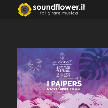
Skip
to
Sound
Fai Girare 
content