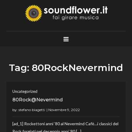
Skip
to
content
Soundflower.it
Fai Girare Musica
Tag:
80RockNevermind
Uncategorized
80Rock@Nevermind
by:
stefano biagetti
[ad_1] Rockettoni anni ’80 al Nevermind Cafè…i classici del
Rock forgiati nel decennio anni ’80 […]