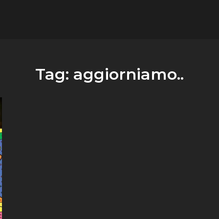
flower.it
Musica
Tag:
aggiorniamo..