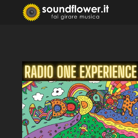
Skip
to
Sound
Fai Girare 
content