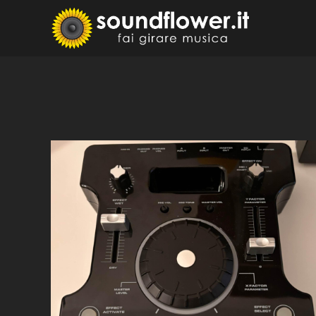
Skip
to
Sound
Fai Girare 
content