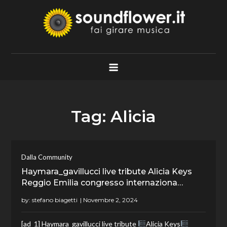
Skip
to
content
Soundflower.it
Fai Girare Musica
Tag:
Alicia
Dalla Community
Haymara_gavillucci live tribute Alicia Keys
Reggio Emilia congresso internaziona…
by:
stefano biagetti
[ad_1] Haymara_gavillucci live tribute
Alicia Keys