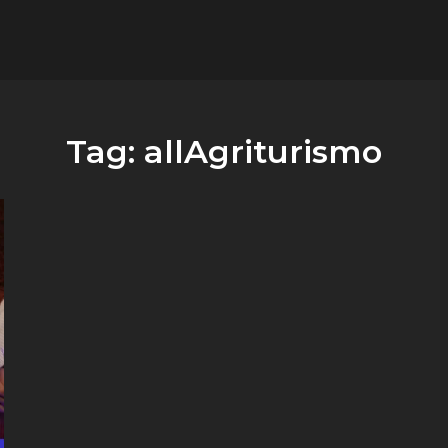
flower.it
Musica
Tag:
allAgriturismo