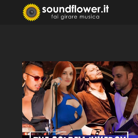
Skip
to
Sound
Fai Girare 
content