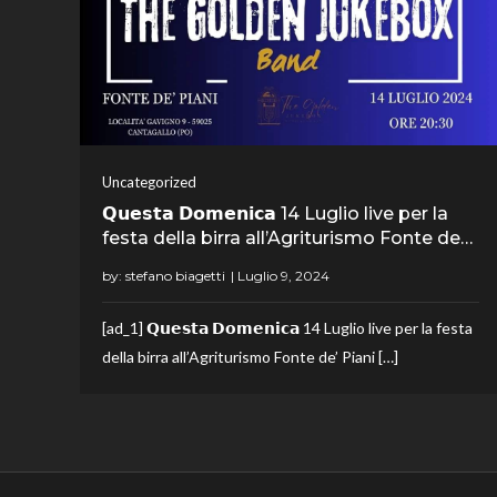
Uncategorized
𝗤𝘂𝗲𝘀𝘁𝗮 𝗗𝗼𝗺𝗲𝗻𝗶𝗰𝗮 14 Luglio live per la
festa della birra all’Agriturismo Fonte de…
by:
stefano biagetti
[ad_1] 𝗤𝘂𝗲𝘀𝘁𝗮 𝗗𝗼𝗺𝗲𝗻𝗶𝗰𝗮 14 Luglio live per la festa
della birra all’Agriturismo Fonte de’ Piani […]