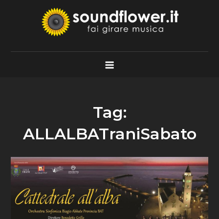
Skip
to
content
Soundflower.it
Fai Girare Musica
Tag:
ALLALBATraniSabato