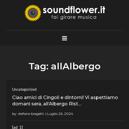
Skip
to
content
Soundflower.it
Fai Girare Musica
Tag:
allAlbergo
Uncategorized
Ciao amici di Cingoli e dintorni! Vi aspettiamo
domani sera, all’Albergo Rist…
by:
stefano biagetti
[ad_1]