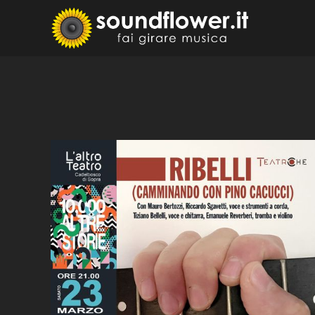
Skip
to
Sound
Fai Girare 
content