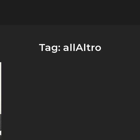
flower.it
Musica
Tag:
allAltro