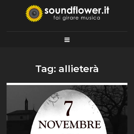
Skip
to
content
Soundflower.it
Fai Girare Musica
Tag:
allieterà