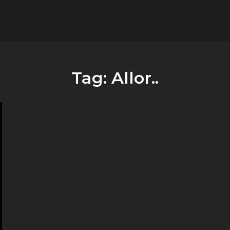
flower.it
Musica
Tag:
Allor..