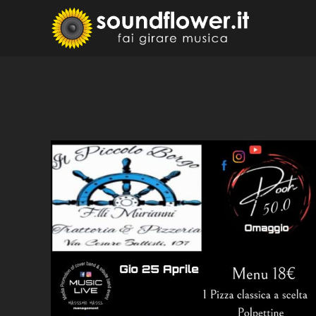
Skip
to
Sound
Fai Girare 
content