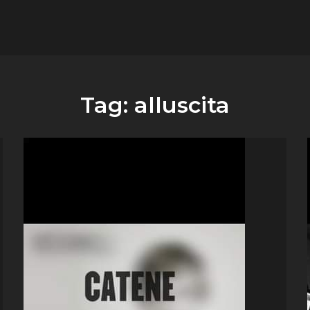
flower.it
Musica
Tag:
alluscita