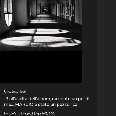
Uncategorized
-3 all’uscita dell’album, racconto un po’ di
me… MARCIO è stato un pezzo “ca…
by:
stefano biagetti