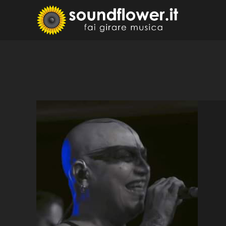
Skip
to
Sound
Fai Girare 
content