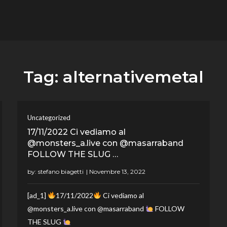
flower.it
Musica
Tag:
alternativemetal
Uncategorized
17/11/2022 Ci vediamo al
@monsters_a.live con @masarraband
FOLLOW THE SLUG …
by:
stefano biagetti
[ad_1]
17/11/2022
Ci vediamo al
@monsters_a.live con @masarraband
FOLLOW
THE SLUG