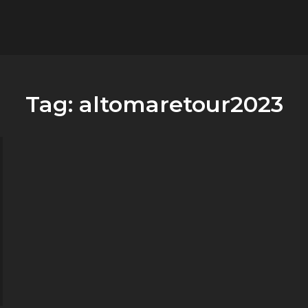
flower.it
Musica
Tag:
altomaretour2023