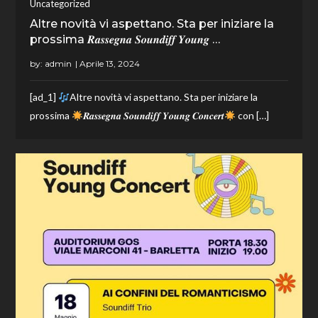
Uncategorized
Altre novità vi aspettano. Sta per iniziare la
prossima 𝑹𝒂𝒔𝒔𝒆𝒈𝒏𝒂 𝑺𝒐𝒖𝒏𝒅𝒊𝒇𝒇 𝒀𝒐𝒖𝒏𝒈 …
by:
admin
[ad_1]
Altre novità vi aspettano. Sta per iniziare la
prossima
𝑹𝒂𝒔𝒔𝒆𝒈𝒏𝒂 𝑺𝒐𝒖𝒏𝒅𝒊𝒇𝒇 𝒀𝒐𝒖𝒏𝒈 𝑪𝒐𝒏𝒄𝒆𝒓𝒕
con […]