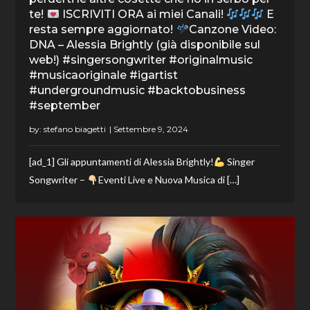
te!
ISCRIVITI ORA ai miei Canali!
E
resta sempre aggiornato!
Canzone Video:
DNA – Alessia Brightly (già disponibile sul
web!) #singersongwriter #originalmusic
#musicaoriginale #igartist
#undergroundmusic #backtobusiness
#september
by:
stefano biagetti
[ad_1] Gli appuntamenti di Alessia Brightly!
Singer
Songwriter –
Eventi Live e Nuova Musica di […]