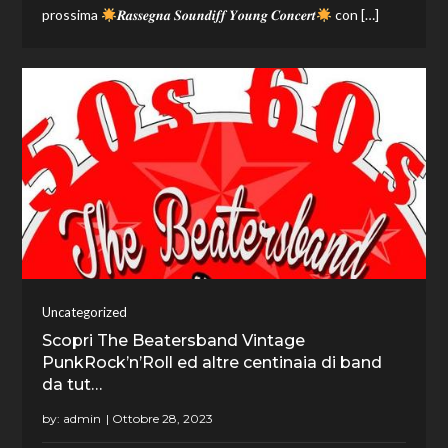
prossima
𝑹𝒂𝒔𝒔𝒆𝒈𝒏𝒂 𝑺𝒐𝒖𝒏𝒅𝒊𝒇𝒇 𝒀𝒐𝒖𝒏𝒈 𝑪𝒐𝒏𝒄𝒆𝒓𝒕
con […]
Uncategorized
Scopri The Beatersband Vintage
PunkRock’n’Roll ed altre centinaia di band
da tut…
by:
admin