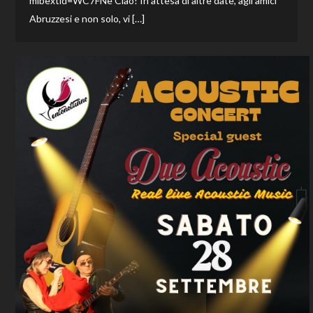
mibextid=WC7FNe Ciao! In attesa di altre date, agli amici
Abruzzesi e non solo, vi […]