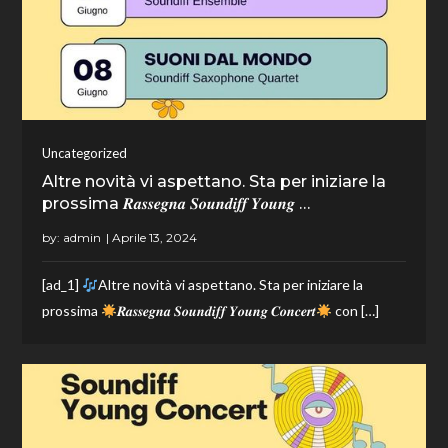
Uncategorized
Altre novità vi aspettano. Sta per iniziare la
prossima 𝑹𝒂𝒔𝒔𝒆𝒈𝒏𝒂 𝑺𝒐𝒖𝒏𝒅𝒊𝒇𝒇 𝒀𝒐𝒖𝒏𝒈 …
by:
admin
[ad_1]
Altre novità vi aspettano. Sta per iniziare la
prossima
𝑹𝒂𝒔𝒔𝒆𝒈𝒏𝒂 𝑺𝒐𝒖𝒏𝒅𝒊𝒇𝒇 𝒀𝒐𝒖𝒏𝒈 𝑪𝒐𝒏𝒄𝒆𝒓𝒕
con […]