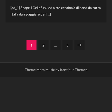
[ad_1] Scopri i Cellofunk ed altre centinaia di band da tutta
Italia da ingaggiare per […]
Paginazione
Page
Page
Page
Next
1
2
…
5
degli
page
articoli
Theme Mero Music by
Kantipur Themes