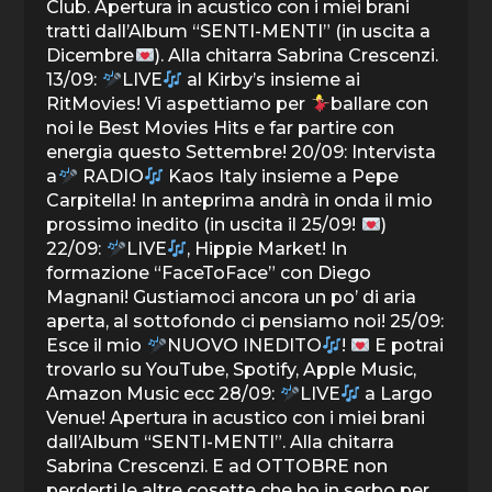
Club. Apertura in acustico con i miei brani
tratti dall’Album “SENTI-MENTI” (in uscita a
Dicembre
). Alla chitarra Sabrina Crescenzi.
13/09:
LIVE
al Kirby’s insieme ai
RitMovies! Vi aspettiamo per
ballare con
noi le Best Movies Hits e far partire con
energia questo Settembre! 20/09: Intervista
a
RADIO
Kaos Italy insieme a Pepe
Carpitella! In anteprima andrà in onda il mio
prossimo inedito (in uscita il 25/09!
)
22/09:
LIVE
, Hippie Market! In
formazione “FaceToFace” con Diego
Magnani! Gustiamoci ancora un po’ di aria
aperta, al sottofondo ci pensiamo noi! 25/09:
Esce il mio
NUOVO INEDITO
!
E potrai
trovarlo su YouTube, Spotify, Apple Music,
Amazon Music ecc 28/09:
LIVE
a Largo
Venue! Apertura in acustico con i miei brani
dall’Album “SENTI-MENTI”. Alla chitarra
Sabrina Crescenzi. E ad OTTOBRE non
perderti le altre cosette che ho in serbo per