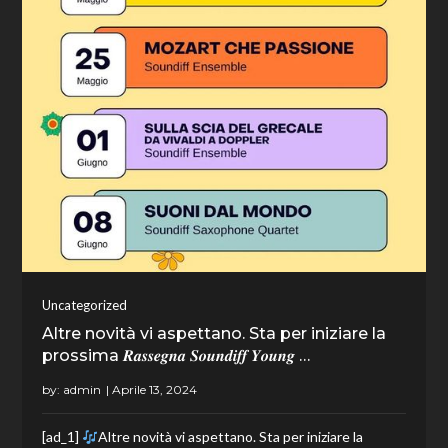
Uncategorized
Altre novità vi aspettano. Sta per iniziare la
prossima 𝑹𝒂𝒔𝒔𝒆𝒈𝒏𝒂 𝑺𝒐𝒖𝒏𝒅𝒊𝒇𝒇 𝒀𝒐𝒖𝒏𝒈 …
by:
admin
[ad_1]
Altre novità vi aspettano. Sta per iniziare la