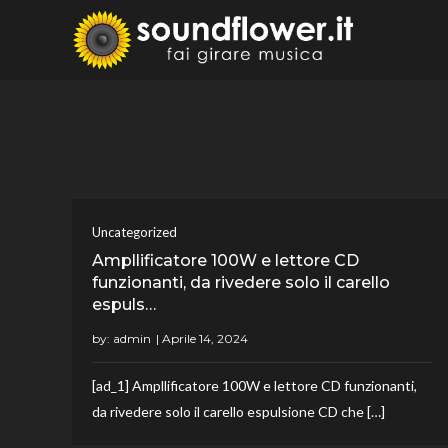
Skip
to
Sound
Fai Girare 
content
Uncategorized
Ampllificatore 100W e lettore CD
funzionanti, da rivedere solo il carello
espuls…
by:
admin
[ad_1] Ampllificatore 100W e lettore CD funzionanti,
da rivedere solo il carello espulsione CD che […]