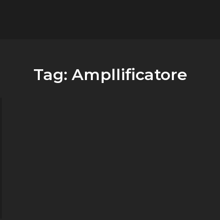
flower.it
Musica
Tag:
Ampllificatore