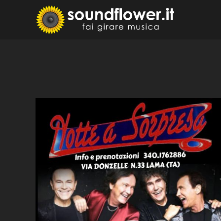
Skip
to
Sound
Fai Girare 
content