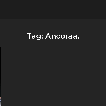
flower.it
Musica
Tag:
Ancoraa.