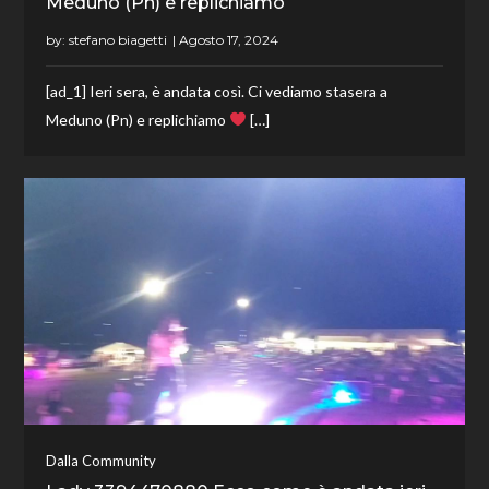
Meduno (Pn) e replichiamo
by:
stefano biagetti
[ad_1] Ieri sera, è andata così. Ci vediamo stasera a
Meduno (Pn) e replichiamo
[…]
Dalla Community