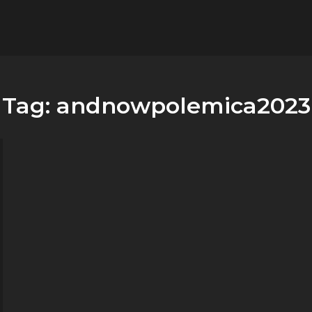
flower.it
Musica
Tag:
andnowpolemica2023