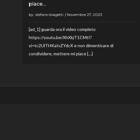
piace…
by:
stefano biagetti
[ad_1] guarda ora il video completo
https://youtu.be/XhXkjT1CMtI?
si=tc2UlTHKaIvZYdcX e non dimenticare di
condividere, mettere mi piace […]