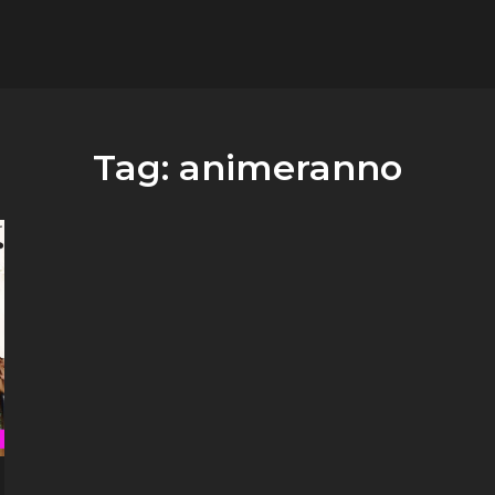
flower.it
Musica
Tag:
animeranno