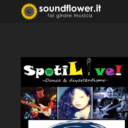
Skip
to
Sound
Fai Girare 
content