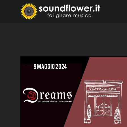
Skip
to
Sound
Fai Girare 
content