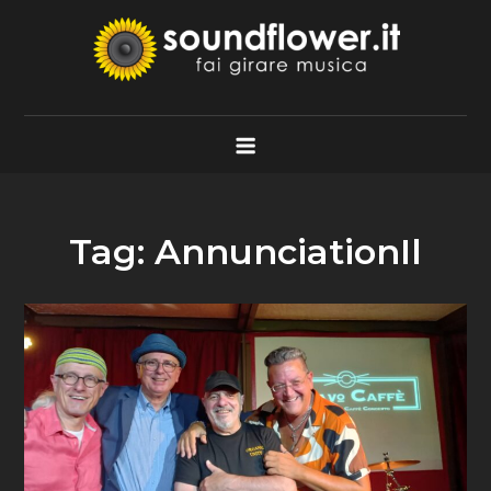
Skip
to
content
Soundflower.it
Fai Girare Musica
Tag:
AnnunciationIl