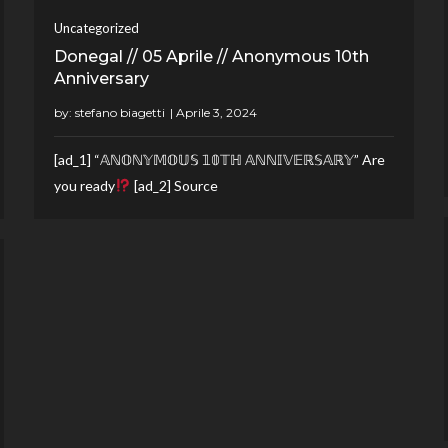
Uncategorized
Donegal // 05 Aprile // Anonymous 10th
Anniversary
by:
stefano biagetti
[ad_1] “𝔸ℕ𝕆ℕ𝕐𝕄𝕆𝕌𝕊 𝟙𝟘𝕋ℍ 𝔸ℕℕ𝕀𝕍𝔼ℝ𝕊𝔸ℝ𝕐” Are
you ready
[ad_2] Source