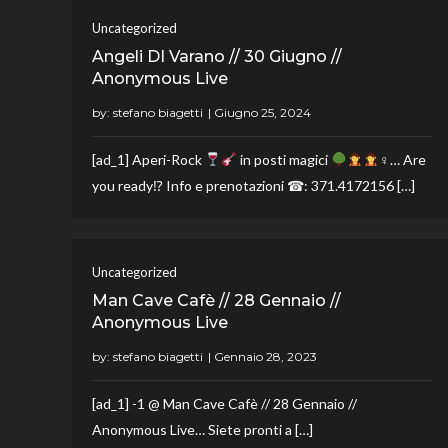
Uncategorized
Angeli DI Varano // 30 Giugno //
Anonymous Live
by:
stefano biagetti
[ad_1] Aperi-Rock
in posti magici
‍♀… Are
you ready⁉ Info e prenotazioni ☎: 371.4172156 […]
Uncategorized
Man Cave Cafè // 28 Gennaio //
Anonymous Live
by:
stefano biagetti
[ad_1] -1 @ Man Cave Cafè // 28 Gennaio //
Anonymous Live… Siete pronti a […]