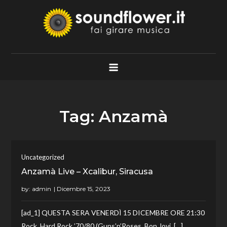
Skip
to
content
Soundflower.it
Fai Girare Musica
Tag:
Anzamà
Uncategorized
Anzamà Live – Xcalibur, Siracusa
by:
admin
[ad_1] QUESTA SERA VENERDÌ 15 DICEMBRE ORE 21:30
Rock, Hard Rock ’70/80 (Guns’n’Roses, Bon Jovi, […]