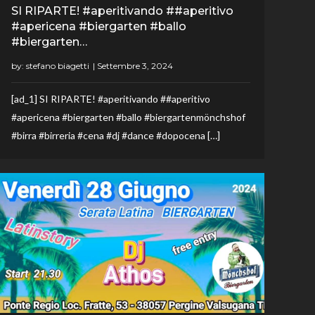
SI RIPARTE! #aperitivando ##aperitivo
#apericena #biergarten #ballo
#biergarten…
by:
stefano biagetti
[ad_1] SI RIPARTE! #aperitivando ##aperitivo
#apericena #biergarten #ballo #biergartenmönchshof
#birra #birreria #cena #dj #dance #dopocena […]