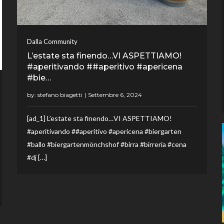
Dalla Community
L’estate sta finendo…VI ASPETTIAMO!
#aperitivando ##aperitivo #apericena
#bie…
by:
stefano biagetti
[ad_1] L’estate sta finendo…VI ASPETTIAMO!
#aperitivando ##aperitivo #apericena #biergarten
#ballo #biergartenmönchshof #birra #birreria #cena
#dj […]