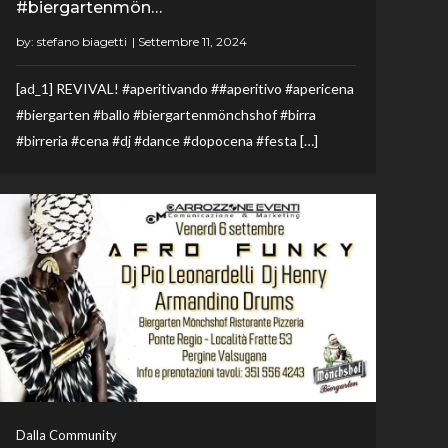
#biergartenmön…
by:
stefano biagetti
[ad_1] REVIVAL! #aperitivando ##aperitivo #apericena
#biergarten #ballo #biergartenmönchshof #birra
#birreria #cena #dj #dance #dopocena #festa […]
Dalla Community