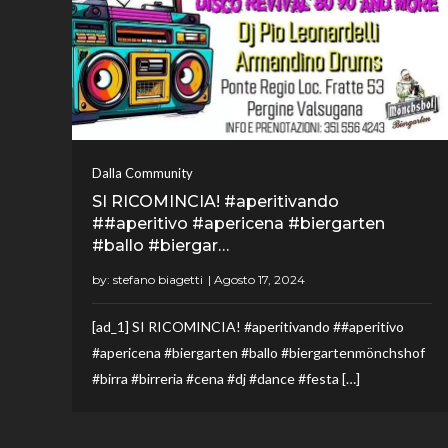
Dalla Community
SI RICOMINCIA! #aperitivando
##aperitivo #apericena #biergarten
#ballo #biergar…
by:
stefano biagetti
[ad_1] SI RICOMINCIA! #aperitivando ##aperitivo
#apericena #biergarten #ballo #biergartenmönchshof
#birra #birreria #cena #dj #dance #festa […]