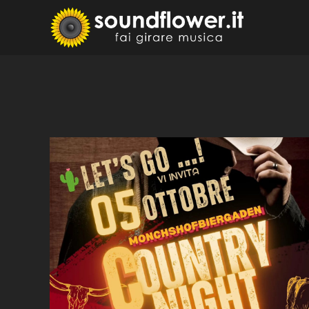
Skip
to
Sound
Fai Girare 
content