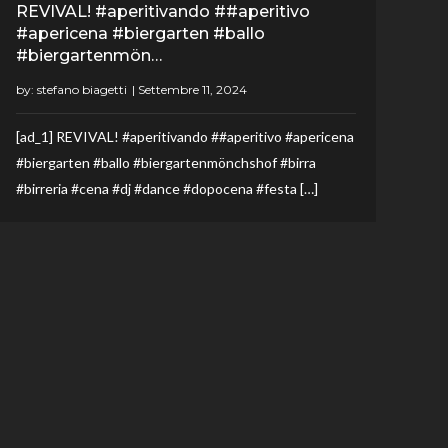
REVIVAL! #aperitivando ##aperitivo
#apericena #biergarten #ballo
#biergartenmön…
by:
stefano biagetti
[ad_1] REVIVAL! #aperitivando ##aperitivo #apericena
#biergarten #ballo #biergartenmönchshof #birra
#birreria #cena #dj #dance #dopocena #festa […]