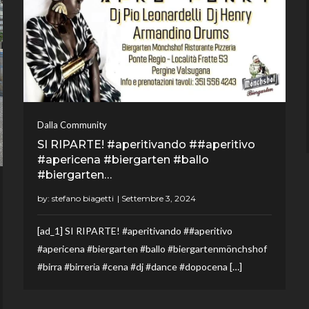
Dalla Community
SI RIPARTE! #aperitivando ##aperitivo
#apericena #biergarten #ballo
#biergarten…
by:
stefano biagetti
[ad_1] SI RIPARTE! #aperitivando ##aperitivo
#apericena #biergarten #ballo #biergartenmönchshof
#birra #birreria #cena #dj #dance #dopocena […]