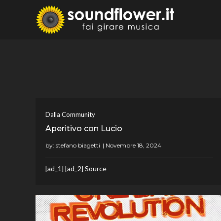
Skip
to
Sound
Fai Girare 
content
Dalla Community
Aperitivo con Lucio
by:
stefano biagetti
[ad_1] [ad_2] Source