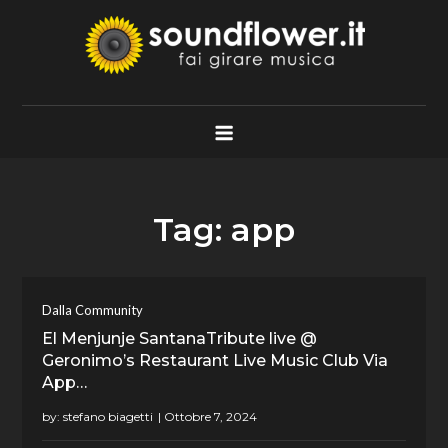
Skip
to
content
Soundflower.it
Fai Girare Musica
Tag:
app
Dalla Community
El Menjunje SantanaTribute live @
Geronimo’s Restaurant Live Music Club Via
App…
by:
stefano biagetti