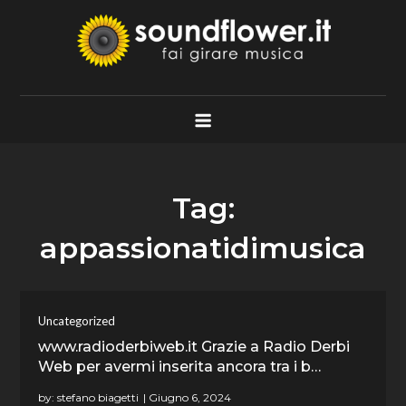
Skip
to
content
Soundflower.it
Fai Girare Musica
Tag:
appassionatidimusica
Uncategorized
www.radioderbiweb.it Grazie a Radio Derbi
Web per avermi inserita ancora tra i b…
by:
stefano biagetti