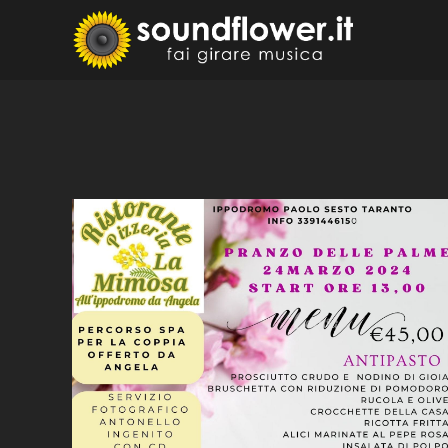
Skip
to
Sound
Fai Girare 
content