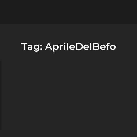
flower.it
Musica
Tag:
AprileDelBefo