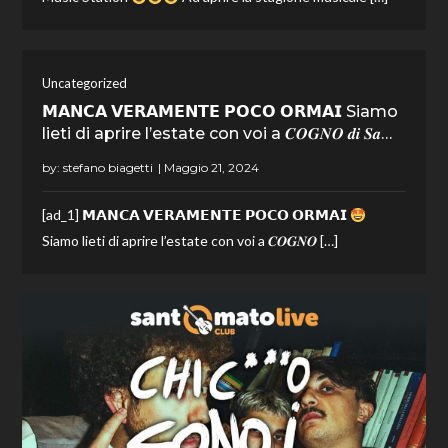
Uncategorized
𝗠𝗔𝗡𝗖𝗔 𝗩𝗘𝗥𝗔𝗠𝗘𝗡𝗧𝗘 𝗣𝗢𝗖𝗢 𝗢𝗥𝗠𝗔𝗜 Siamo
lieti di aprire l’estate con voi a 𝑪𝑶𝑮𝑵𝑶 𝒅𝒊 𝑺𝒂…
by:
stefano biagetti
[ad_1] 𝗠𝗔𝗡𝗖𝗔 𝗩𝗘𝗥𝗔𝗠𝗘𝗡𝗧𝗘 𝗣𝗢𝗖𝗢 𝗢𝗥𝗠𝗔𝗜
Siamo lieti di aprire l’estate con voi a 𝑪𝑶𝑮𝑵𝑶 […]