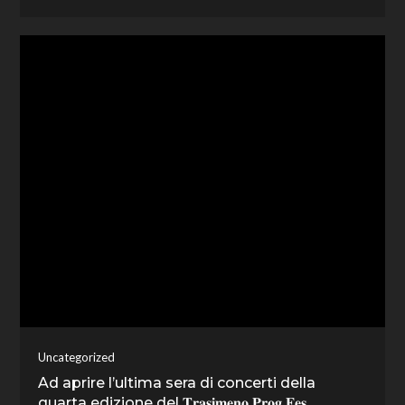
Uncategorized
Ad aprire l’ultima sera di concerti della
quarta edizione del 𝐓𝐫𝐚𝐬𝐢𝐦𝐞𝐧𝐨 𝐏𝐫𝐨𝐠 𝐅𝐞𝐬…