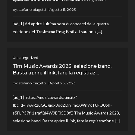
by:
stefano biagetti
[ad_1] Ad aprire l’ultima sera di concerti della quarta
edizione del 𝐓𝐫𝐚𝐬𝐢𝐦𝐞𝐧𝐨 𝐏𝐫𝐨𝐠 𝐅𝐞𝐬𝐭𝐢𝐯𝐚𝐥 saranno […]
Uncategorized
Tim Music Awards 2023, selezione band.
Basta aprire il link, fare la registraz…
by:
stefano biagetti
[ad_1] https://musicawards.tim.it/?
fbclid=IwAR2uGQgiqx8odZDn_mcXWn9xT0FQ0oh-
s5FLP37fI1srafQi4W9EFJ5D8fE Tim Music Awards 2023,
selezione band. Basta aprire il link, fare la registrazione […]