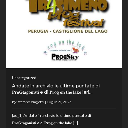
Uncategorized
Andate in archivio le ultime puntate di
𝐏𝐫𝐨𝐆𝐭𝐚𝐠𝐨𝐧𝐢𝐬𝐭𝐢 e di 𝐏𝐫𝐨𝐠 𝐨𝐧 𝐭𝐡𝐞 𝐥𝐚𝐤𝐞 ieri…
by:
stefano biagetti
[ad_1] Andate in archivio le ultime puntate di
𝐏𝐫𝐨𝐆𝐭𝐚𝐠𝐨𝐧𝐢𝐬𝐭𝐢 e di 𝐏𝐫𝐨𝐠 𝐨𝐧 𝐭𝐡𝐞 𝐥𝐚𝐤𝐞 […]