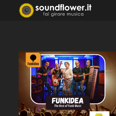
Skip
to
Sound
Fai Girare 
content