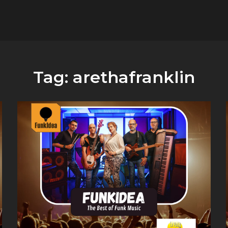
flower.it
Musica
Tag:
arethafranklin