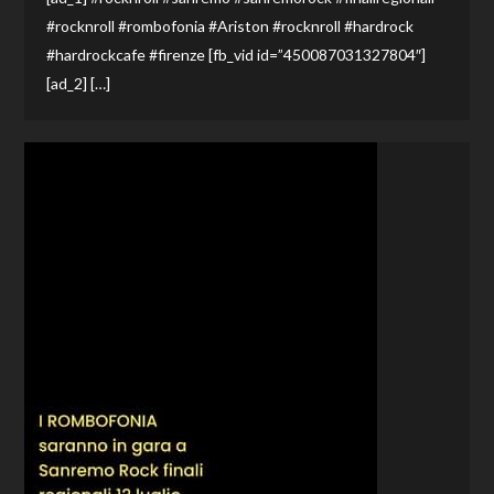
#rocknroll #rombofonia #Ariston #rocknroll #hardrock
#hardrockcafe #firenze [fb_vid id=”450087031327804″]
[ad_2] […]