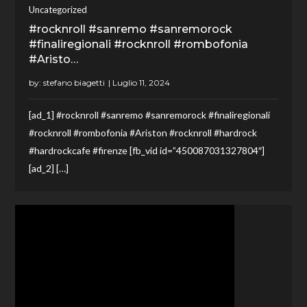
Uncategorized
#rocknroll #sanremo #sanremorock
#finaliregionali #rocknroll #rombofonia
#Aristo…
by:
stefano biagetti
[ad_1] #rocknroll #sanremo #sanremorock #finaliregionali
#rocknroll #rombofonia #Ariston #rocknroll #hardrock
#hardrockcafe #firenze [fb_vid id=”450087031327804″]
[ad_2] […]