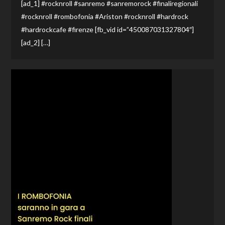
[ad_1] #rocknroll #sanremo #sanremorock #finaliregionali
#rocknroll #rombofonia #Ariston #rocknroll #hardrock
#hardrockcafe #firenze [fb_vid id=”450087031327804″]
[ad_2] […]