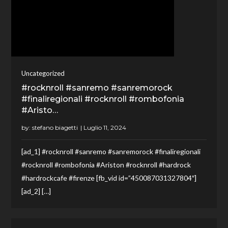
Uncategorized
#rocknroll #sanremo #sanremorock
#finaliregionali #rocknroll #rombofonia
#Aristo…
by:
stefano biagetti
[ad_1] #rocknroll #sanremo #sanremorock #finaliregionali
#rocknroll #rombofonia #Ariston #rocknroll #hardrock
#hardrockcafe #firenze [fb_vid id=”450087031327804″]
[ad_2] […]