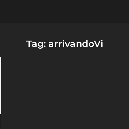
flower.it
Musica
Tag:
arrivandoVi