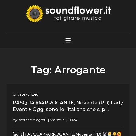
Skip
to
content
Soundflower.it
Fai Girare Musica
Tag:
Arrogante
Uncategorized
PASQUA @ARROGANTE, Noventa (PD) Lady
Event + Oggi sono Io l’italiana che ci p…
by:
stefano biagetti
[ad_1] PASQUA @ARROGANTE, Noventa (PD)