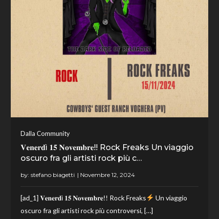
Dalla Community
𝐕𝐞𝐧𝐞𝐫𝐝ì 𝟏𝟓 𝐍𝐨𝐯𝐞𝐦𝐛𝐫𝐞!! Rock Freaks Un viaggio
oscuro fra gli artisti rock più c…
by:
stefano biagetti
[ad_1] 𝐕𝐞𝐧𝐞𝐫𝐝ì 𝟏𝟓 𝐍𝐨𝐯𝐞𝐦𝐛𝐫𝐞!! Rock Freaks
Un viaggio
oscuro fra gli artisti rock più controversi, […]