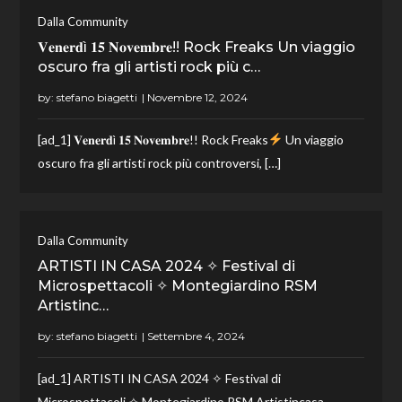
Dalla Community
𝐕𝐞𝐧𝐞𝐫𝐝ì 𝟏𝟓 𝐍𝐨𝐯𝐞𝐦𝐛𝐫𝐞!! Rock Freaks Un viaggio
oscuro fra gli artisti rock più c…
by:
stefano biagetti
[ad_1] 𝐕𝐞𝐧𝐞𝐫𝐝ì 𝟏𝟓 𝐍𝐨𝐯𝐞𝐦𝐛𝐫𝐞!! Rock Freaks
Un viaggio
oscuro fra gli artisti rock più controversi, […]
Dalla Community
ARTISTI IN CASA 2024 ✧ Festival di
Microspettacoli ✧ Montegiardino RSM
Artistinc…
by:
stefano biagetti
[ad_1] ARTISTI IN CASA 2024 ✧ Festival di
Microspettacoli ✧ Montegiardino RSM Artistincasa