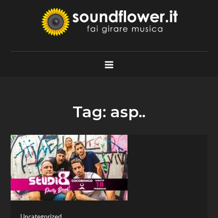
Skip
to
content
Soundflower.it
Fai Girare Musica
Tag:
asp..
Uncategorized