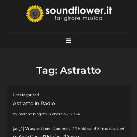
Skip
to
content
Soundflower.it
Fai Girare Musica
Tag:
Astratto
Uncategorized
Astratto in Radio
by:
stefano biagetti
[ad_1] Vi aspettiamo Domenica 11 Febbraio! Sintonizzatevi
su Radio Onda d’Urto [ad_2] Source