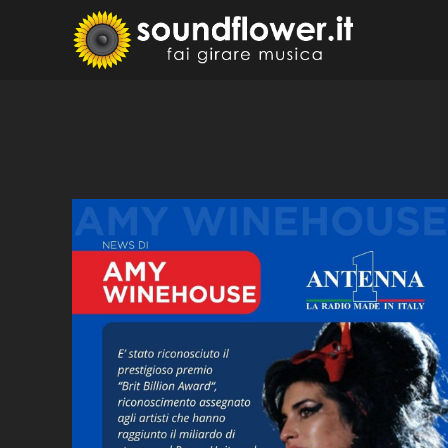
Skip
to
Sound
Fai Girare 
content