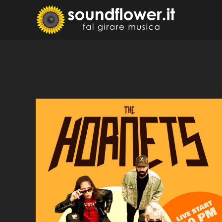
Skip
to
Sound
Fai Girare 
content