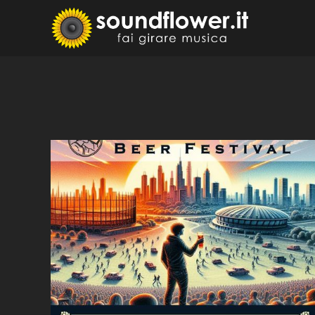
Skip
to
Sound
Fai Girare 
content