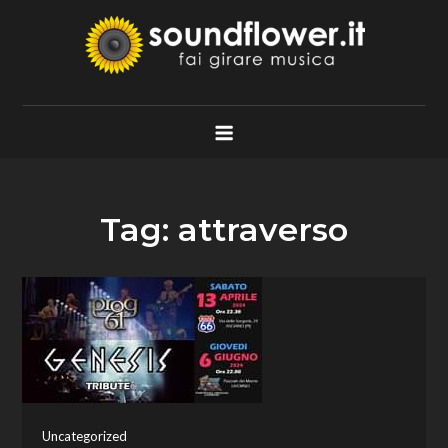
Skip
to
content
Soundflower.it
Fai Girare Musica
Tag:
attraverso
Uncategorized