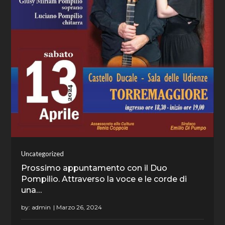
Uncategorized
Prossimo appuntamento con il Duo
Pompilio. Attraverso la voce e le corde di
una…
by:
admin