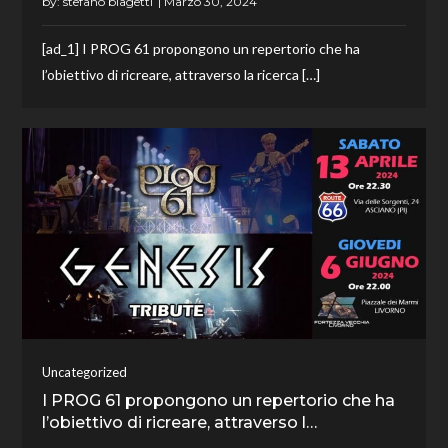
by:
stefano biagetti
[ad_1] I PROG 61 propongono un repertorio che ha
l’obiettivo di ricreare, attraverso la ricerca […]
Uncategorized
I PROG 61 propongono un repertorio che ha
l’obiettivo di ricreare, attraverso l…