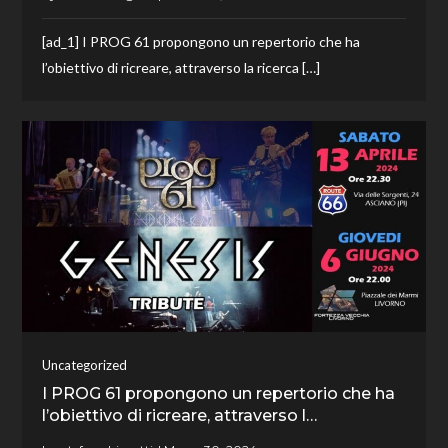
[ad_1] I PROG 61 propongono un repertorio che ha
l’obiettivo di ricreare, attraverso la ricerca […]
Uncategorized
I PROG 61 propongono un repertorio che ha
l’obiettivo di ricreare, attraverso l…