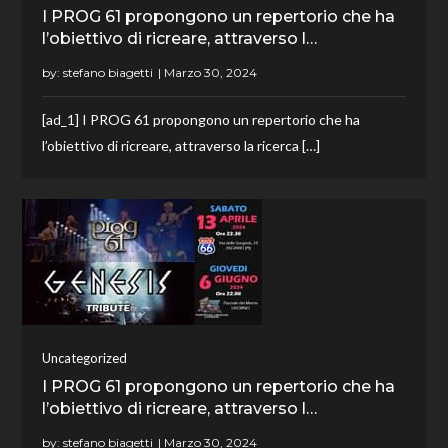
I PROG 61 propongono un repertorio che ha
l’obiettivo di ricreare, attraverso l…
by:
stefano biagetti
[ad_1] I PROG 61 propongono un repertorio che ha
l’obiettivo di ricreare, attraverso la ricerca […]
Uncategorized
I PROG 61 propongono un repertorio che ha
l’obiettivo di ricreare, attraverso l…
by:
stefano biagetti