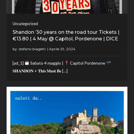
Uncategorized
Shandon ’30 years on the road tour Tickets |
€13.80 | 4 May @ Capitol, Pordenone | DICE
by:
stefano biagetti
[ad_1]
Sabato 4 maggio |
Capitol Pordenone
𝐒𝐇𝐀𝐍𝐃𝐎𝐍 + 𝐓𝐡𝐢𝐬 𝐌𝐮𝐬𝐭 𝐁𝐞 […]