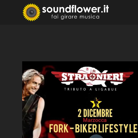
Skip
to
Sound
Fai Girare 
content